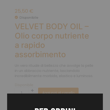
25,50
€
Disponibile
VELVET BODY OIL –
Olio corpo nutriente
a rapido
assorbimento
Un vero rituale di bellezza che avvolge la pelle
in un abbraccio nutriente, lasciandola
incredibilmente morbida, elastica e luminosa.
Disponibile
Aggiungi al carrello
Aggiungi ai preferiti