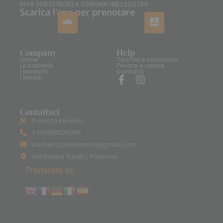
PIVA 05573750824 CVRGNN78B22G273A
Scarica l'app per prenotare
Company
Help
Home
Termini e condizioni
La barberia
Privacy e cookie
I prodotti
Contatti
I servizi
Contattaci
Prenota servizio
+393891026786
barberia.politeama@gmail.com
Via Filippo Turati 1, Palermo
Translate to