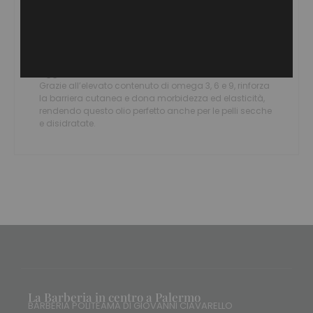
assorbimento, senza lasciare residui untuosi.
Formulato con una preziosa miscela di oli vegetali puri
– mandorle dolci, jojoba, avocado e argan – offre
un’intensa azione nutriente e tonificante, mentre il burro
di karité potenzia l’idratazione e protegge la pelle dalle
aggressioni esterne.
Grazie all’elevato contenuto di omega 3, 6 e 9, rinforza
la barriera cutanea e dona morbidezza ed elasticità,
rendendo questo olio perfetto anche per le pelli secche
e disidratate.
La Barberia in centro a Palermo
BARBERIA POLITEAMA DI GIOVANNI CIAVARELLO