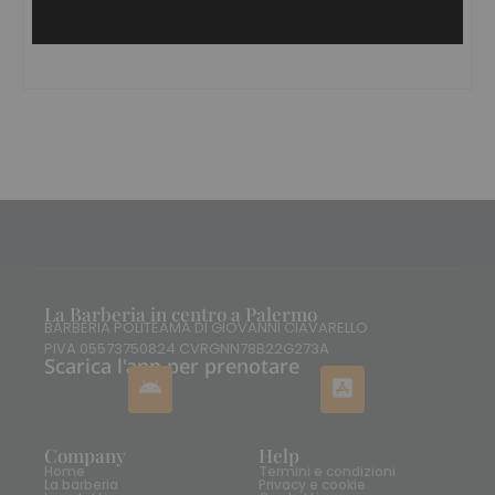
Confezione:
Vaso da 125 gr
La Barberia in centro a Palermo
BARBERIA POLITEAMA DI GIOVANNI CIAVARELLO
PIVA 05573750824 CVRGNN78B22G273A
Scarica l'app per prenotare
Company
Help
Home
Termini e condizioni
La barberia
Privacy e cookie