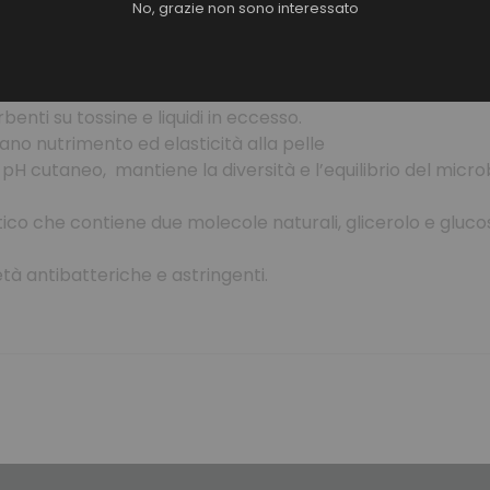
No, grazie non sono interessato
rgilla bianca e carbone vegetale che presenta straordina
cante. Arricchito da:
nti su tossine e liquidi in eccesso.
rtano nutrimento ed elasticità alla pelle
l pH cutaneo,
mantiene la diversità e l’equilibrio del mic
tico che contiene due molecole naturali, glicerolo e gluco
tà antibatteriche e astringenti.