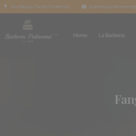
Via Filippo Turati 1 Palermo
barberia.politeama
Home
La Barberia
Fan