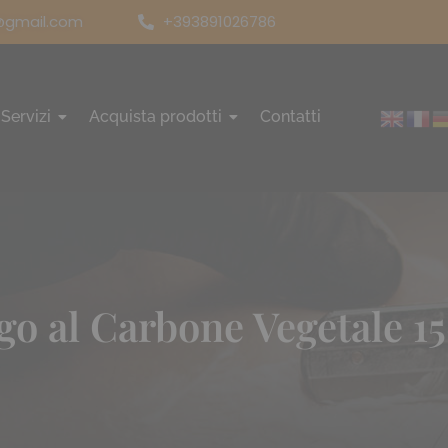
@gmail.com
+393891026786
Servizi
Acquista prodotti
Contatti
go al Carbone Vegetale 1