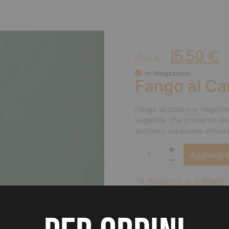
15,50
€
17,10
€
In Magazzino
Fango al Ca
Fango al Carbone Vegetal
vegetale che presenta stra
eccesso. Ha azione detoss
Aggiungi a
Aggiungi ai preferiti
Share:
Save