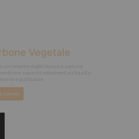
rbone Vegetale
e contenente argilla bianca e carbone
ordinarie capacità adsorbenti sui liquidi in
inante e purificante.
l carrello