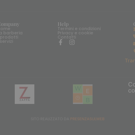
Company
Help
Home
Termini e condizioni
a barberia
Privacy e cookie
 prodotti
Contatti
 servizi
Tran
Co
c
SITO REALIZZATO DA
PRESENZASULWEB