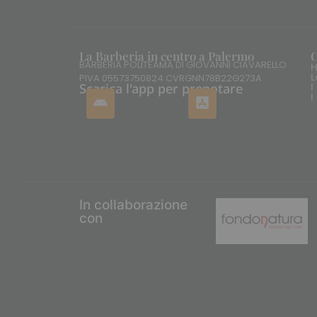
La Barberia in centro a Palermo
BARBERIA POLITEAMA DI GIOVANNI CIAVARELLO
L
PIVA 05573750824 CVRGNN78B22G273A
I
Scarica l'app per prenotare
I
In collaborazione
con