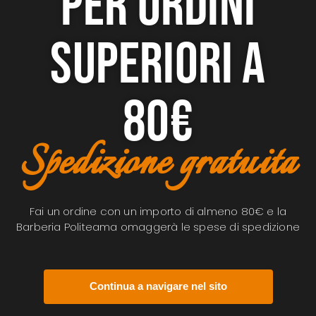
Per ordini
Sarà possibile pagare anche i
superiori a
nella pagina di conferma d’ac
carrello
80€
Spedizione gratuita
Fai un ordine con un importo di almeno 80€ e la
Barberia Politeama omaggerà le spese di spedizione
Continua a navigare nel sito