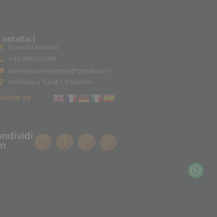
Contattaci
Prenota servizio
+393891026786
barberia.politeama@gmail.com
Via Filippo Turati 1, Palermo
slate to
ndividi
on