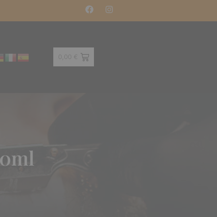
0,00
€
50ml