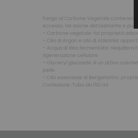
Fango al Carbone Vegetale contenente a
eccesso. Ha azione detossinante e purifi
– Carbone vegetale: ha proprietà adsorbe
– Olio di Argan e olio di Abissinia: appo
– Acqua di Riso fermentata: riequilibra i
rigenerazione cellulare
– Glyceryl glucoside: è un attivo cosme
pelle.
– Olio essenziale di Bergamotto: proprie
Confezione :Tubo da 150 ml