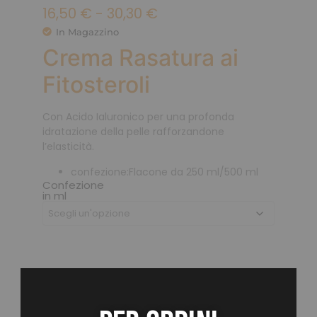
16,50
€
-
30,30
€
In Magazzino
Crema Rasatura ai
Fitosteroli
Con Acido Ialuronico per una profonda
idratazione della pelle rafforzandone
l’elasticità.
confezione:
Flacone da 250 ml/500 ml
Confezione
in ml
Aggiungi
Aggiungi al carrello
ai preferiti