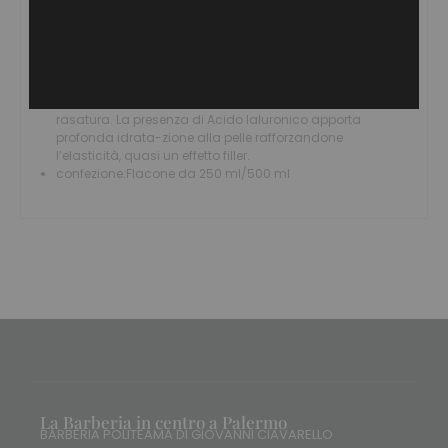
una rasatura perfetta anche sulle pelli sensibili, perfino
quelle acneiche. Non una semplice crema ma un vero
e proprio trattamento di bellezza per la pelle. Grazie
alla presenza dei Fitosteroli, principi attivi di origine
vegetale, contrasta le infiammazioni e gli
arrossamenti dell’epidermide, frequenti durante la
rasatura. La presenza di Acido Ialuronico apporta
profonda idrata-zione alla pelle rafforzandone
l’elasticità, quasi un effetto filler.
confezione:
Flacone da 250 ml/500 ml
La Barberia in centro a Palermo
BARBERIA POLITEAMA DI GIOVANNI CIAVARELLO