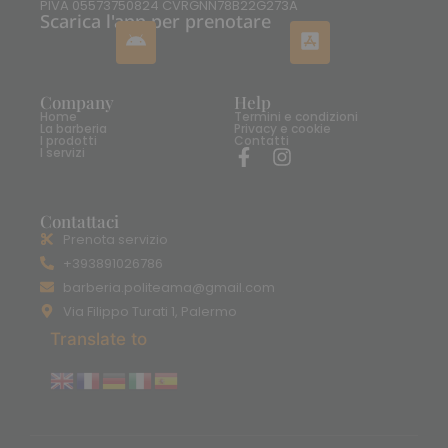
PIVA 05573750824 CVRGNN78B22G273A
Scarica l'app per prenotare
Company
Help
Home
Termini e condizioni
La barberia
Privacy e cookie
I prodotti
Contatti
I servizi
Contattaci
Prenota servizio
+393891026786
barberia.politeama@gmail.com
Via Filippo Turati 1, Palermo
Translate to