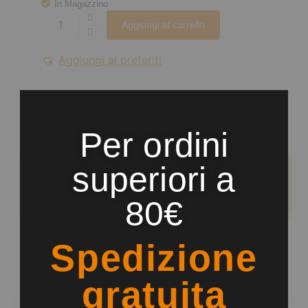
In Magazzino
Aggiungi al carrello
Aggiungi ai preferiti
Share:
Save
Per ordini
Sarà possibile pagare anche in 3 comode rate mediante
superiori a
il circuito di PayPal nella pagina di conferma d’acquisto
dopo aver aggiunto l’articolo nel carrello
80€
Spedizione
gratuita
Recensioni (0)
Descrizione