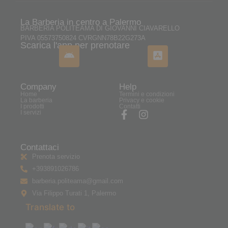
La Barberia in centro a Palermo
BARBERIA POLITEAMA DI GIOVANNI CIAVARELLO
PIVA 05573750824 CVRGNN78B22G273A
Scarica l'app per prenotare
Company
Help
Home
Termini e condizioni
La barberia
Privacy e cookie
I prodotti
Contatti
I servizi
Contattaci
Prenota servizio
+393891026786
barberia.politeama@gmail.com
Via Filippo Turati 1, Palermo
Translate to