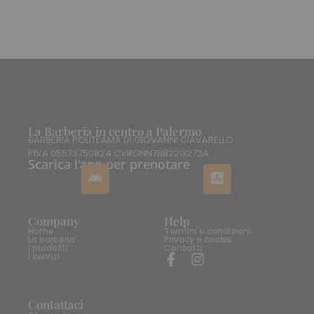
La Barberia in centro a Palermo
BARBERIA POLITEAMA DI GIOVANNI CIAVARELLO
PIVA 05573750824 CVRGNN78B22G273A
Scarica l'app per prenotare
Company
Help
Home
Termini e condizioni
La barberia
Privacy e cookie
I prodotti
Contatti
I servizi
Contattaci