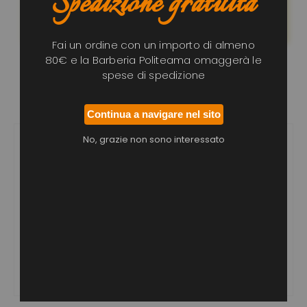
Spedizione gratuita
conferma d’acquisto dopo aver aggiunto l’articolo
nel carrello
Fai un ordine con un importo di almeno
80€ e la Barberia Politeama omaggerà le
spese di spedizione
Recensioni (0)
Descrizione
Continua a navigare nel sito
No, grazie non sono interessato
Ice Sensation After Shave
Formula ultra leggera, di facile assorbimento,
arricchita da sostanze idratanti come PCA, Collagene,
Aminoacidi, Urea e Acido ialuronico. Idrata a fondo e
previene i segni dell’invecchiamento. Lenisce i rossori e
riduce la sensibilità della pelle dopo la rasatura.
Gradevolissimo l’effetto ice che dona una glaciale
sensazione di freschezza e benessere eliminando gli
arrossamenti e tonificando la pelle.
Confezione:
Tubo da 100 ml